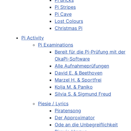
Pi Bricks
Pi Stripes
Pi Cave
Lost Colours
Christmas Pi
Pi Activity
Pi Examinations
Bereit für die Pi-Prüfung mit der
OkaPi-Software
Alle Aufnahmeprüfungen
David E. & Beethoven
Marzel H. & Sportfrei
Kolja M. & Paniko
Silvia S. & Sigmund Freud
Piesie / Lyrics
Piratensong
Der Approximator
Ode an die Unbegreiflichkeit