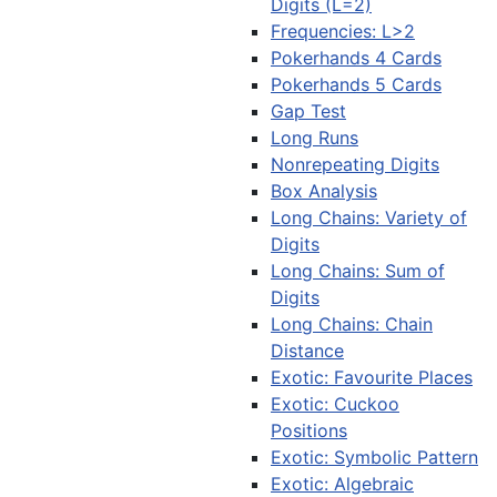
Digits (L=2)
Frequencies: L>2
Pokerhands 4 Cards
Pokerhands 5 Cards
Gap Test
Long Runs
Nonrepeating Digits
Box Analysis
Long Chains: Variety of
Digits
Long Chains: Sum of
Digits
Long Chains: Chain
Distance
Exotic: Favourite Places
Exotic: Cuckoo
Positions
Exotic: Symbolic Pattern
Exotic: Algebraic