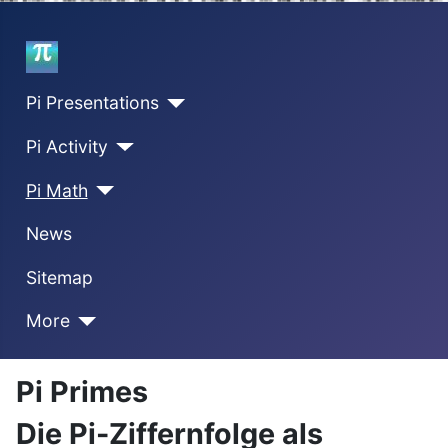
Home
Pi Presentations
Pi Activity
Pi Math
News
Sitemap
More
Pi Primes
Die Pi-Ziffernfolge als