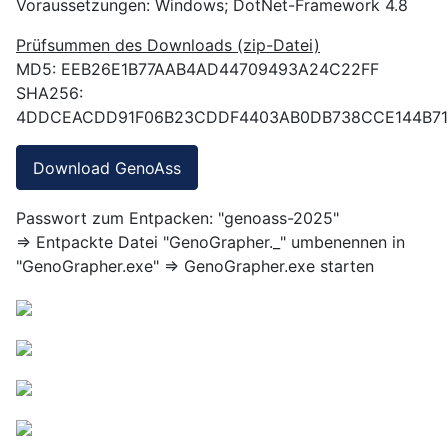
Voraussetzungen: Windows; DotNet-Framework 4.8
Prüfsummen des Downloads (zip-Datei)
MD5: EEB26E1B77AAB4AD44709493A24C22FF
SHA256:
4DDCEACDD91F06B23CDDF4403AB0DB738CCE144B71
Download GenoAss
Passwort zum Entpacken: "genoass-2025"
=> Entpackte Datei "GenoGrapher._" umbenennen in
"GenoGrapher.exe" => GenoGrapher.exe starten