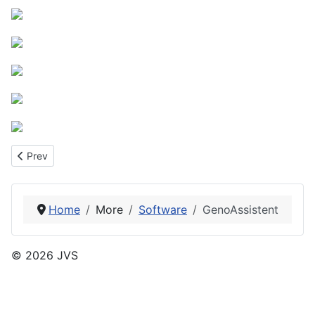
Previous article: Cool Remy List
Prev
Home
More
Software
GenoAssistent
© 2026 JVS